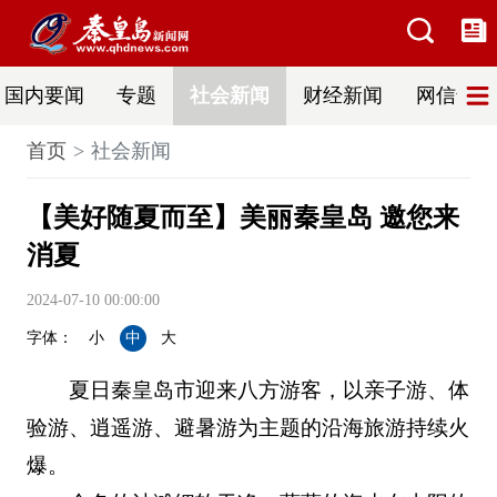
国内要闻
专题
社会新闻
财经新闻
网信普法
首页
社会新闻
【美好随夏而至】美丽秦皇岛 邀您来
消夏
2024-07-10 00:00:00
字体：
小
中
大
夏日秦皇岛市迎来八方游客，以亲子游、体
验游、逍遥游、避暑游为主题的沿海旅游持续火
爆。