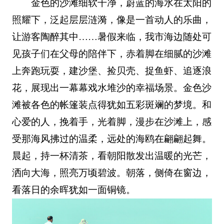
金色的沙滩细软干净，蔚蓝的海水在太阳的
照耀下，泛起层层涟漪，像是一首动人的乐曲，
让游客陶醉其中……暑假来临，我市海边随处可
见孩子们在父母的陪伴下，赤着脚在细腻的沙滩
上奔跑玩耍，建沙堡、捡贝壳、捉鱼虾、追逐浪
花，展现出一幕幕戏水堆沙的幸福场景。金色沙
滩被各色的帐篷装点得犹如五彩斑斓的梦境。和
心爱的人，挽着手，光着脚，漫步在沙滩上，感
受那海风拂过的温柔，远处的海鸥在翩翩起舞。
晨起，持一杯清茶，看朝阳散发出温暖的光芒，
洒向大海，照亮万顷碧波。朝落，侧倚在窗边，
看落日的余晖犹如一面铜镜。