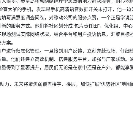
的人很多。秦皇岛移动网络经理李志热情地为群众服务，耐心地解
速检查大爷的手机，发现是手机高清语音数据开关未打开，他一边
边填写满意度调查问卷，对移动公司的服务点赞，一个正是学说
新的服务方式。他们将社区划分成“包片责任田”，优化组、中
下现场测试实际网络状况，结合平台和用户投诉信息，汇聚目标
决方案。
用户进行归属化管理。一旦接到用户反馈，立刻奔赴现场，仔细
质量。他们还建立高效机制、搭建服务平台，加强与厂家联动。
量得到了显著提升，居民们无论是在家中还是在户外，都能享受
驱动力，未来将聚焦
弱
覆盖楼宇、楼层，加快扩展“优势社区”地