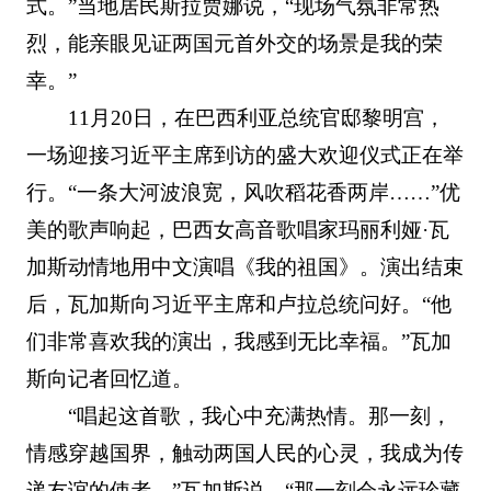
式。”当地居民斯拉贾娜说，“现场气氛非常热
烈，能亲眼见证两国元首外交的场景是我的荣
幸。”
11月20日，在巴西利亚总统官邸黎明宫，
一场迎接习近平主席到访的盛大欢迎仪式正在举
行。“一条大河波浪宽，风吹稻花香两岸……”优
美的歌声响起，巴西女高音歌唱家玛丽利娅·瓦
加斯动情地用中文演唱《我的祖国》。演出结束
后，瓦加斯向习近平主席和卢拉总统问好。“他
们非常喜欢我的演出，我感到无比幸福。”瓦加
斯向记者回忆道。
“唱起这首歌，我心中充满热情。那一刻，
情感穿越国界，触动两国人民的心灵，我成为传
递友谊的使者。”瓦加斯说，“那一刻会永远珍藏