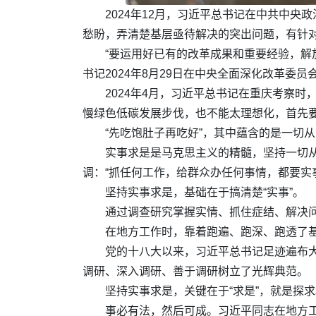
2024年12月，习近平总书记在中共中
愁盼，弄清楚基层亟待解决的突出问题，有针对
“要运用好已有的改革成果和重要经验，解
书记2024年8月29日在中央全面深化改革委
2024年4月，习近平总书记在重庆考察时
慢绿色低碳发展步伐，也不能太理想化，首先要
“先吃饱肚子再吃好”，其中蕴含的是一切
实事求是是马克思主义的精髓，坚持一切从
调：“抓任何工作，给群众办任何事情，都要实
坚持实事求是，基础在于搞清楚“实事”。
通过调查研究掌握实情、抓住症结、解决
在地方工作时，靠着跑遍、跑深、跑透了基
党的十八大以来，习近平总书记足迹遍布
调研、深入调研、善于调研树立了光辉典范。
坚持实事求是，关键在于“求是”，就是探
事必有法，然后可成。习近平同志在地方