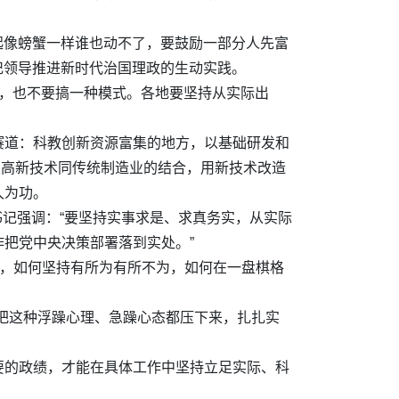
起像螃蟹一样谁也动不了，要鼓励一部分人先富
记领导推进新时代治国理政的生动实践。
化，也不要搞一种模式。各地要坚持从实际出
赛道：科教创新资源富集的地方，以基础研发和
焦高新技术同传统制造业的结合，用新技术改造
久为功。
书记强调：“要坚持实事求是、求真务实，从实际
把党中央决策部署落到实处。”
干，如何坚持有所为有所不为，如何在一盘棋格
把这种浮躁心理、急躁心态都压下来，扎扎实
要的政绩，才能在具体工作中坚持立足实际、科
。