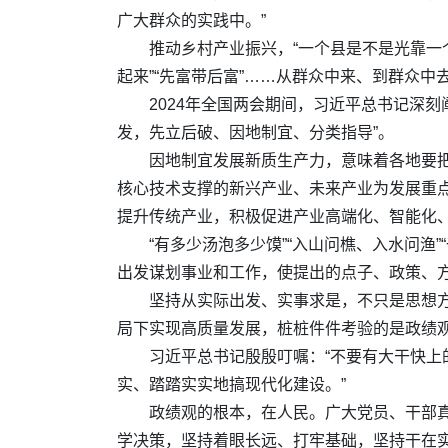
广大群众的实践中。”
推动乡村产业振兴，“一个县是不是光靠一
起来”“先富带后富”……从群众中来、到群众
2024年全国两会期间，习近平总书记深
发，先立后破、因地制宜、分类指导”。
因地制宜发展新质生产力，意味着各地要
核心技术支撑的新兴产业、未来产业为发展重点
提升传统产业，积极促进产业高端化、智能化
“有多少汤泡多少馍”“入山问樵、入水问渔
出发谋划事业和工作，使提出的点子、政策、
坚持从实际出发、实事求是，不只是思想方
局下实现高质量发展，桩桩件件考验的是政绩
习近平总书记殷殷叮嘱：“不要有大干快
实、踏踏实实地搞现代化建设。”
政绩观的根本，在人民。广大党员、干部
学决策，坚持着眼长远、打牢基础，坚持干在