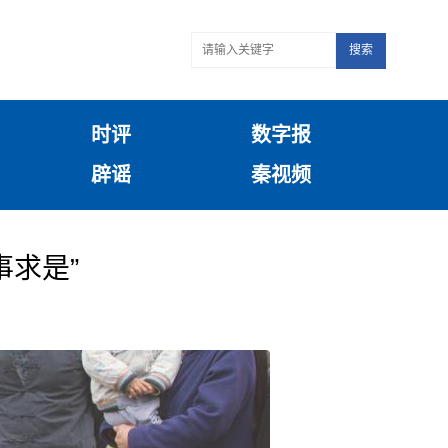
搜索
时评
数字报
辟谣
秦视频
求是”