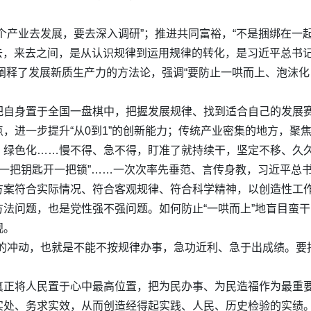
个产业去发展，要去深入调研”；推进共同富裕，“不是捆绑在一
中去，来去之间，是从认识规律到运用规律的转化，是习近平总书
刻阐释了发展新质生产力的方法论，强调“要防止一哄而上、泡沫
把自身置于全国一盘棋中，把握发展规律、找到适合自己的发展
，进一步提升“从0到1”的创新能力；传统产业密集的地方，聚
、绿色化……慢不得、急不得，盯准了就持续干，坚定不移、久
”“一把钥匙开一把锁”……一次次率先垂范、言传身教，习近平总
方案符合实际情况、符合客观规律、符合科学精神，以创造性工作
法问题，也是党性强不强问题。如何防止“一哄而上”地盲目蛮
观。
上的冲动，也就是不能不按规律办事，急功近利、急于出成绩。要
真正将人民置于心中最高位置，把为民办事、为民造福作为最重
实处、务求实效，从而创造经得起实践、人民、历史检验的实绩