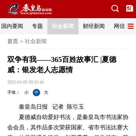
国内要闻
专题
社会新闻
财经新闻
网信普法
首页
社会新闻
双争有我——365百姓故事汇 |夏德
威：银发老人志愿情
2025-01-05 09:32:44
字体：
小
中
大
秦皇岛日报 记者 陈引玉
夏德威自幼爱好书法，是秦皇岛市书法家协
会会员，其作品多次荣获国家、省市书法比赛大