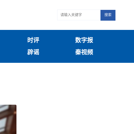
搜索
时评
数字报
辟谣
秦视频