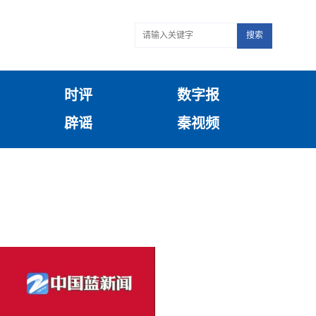
搜索
时评
数字报
辟谣
秦视频