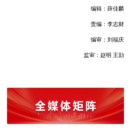
编辑：薛佳麟
责编：李志财
编审：刘福庆
监审：赵明 王勍