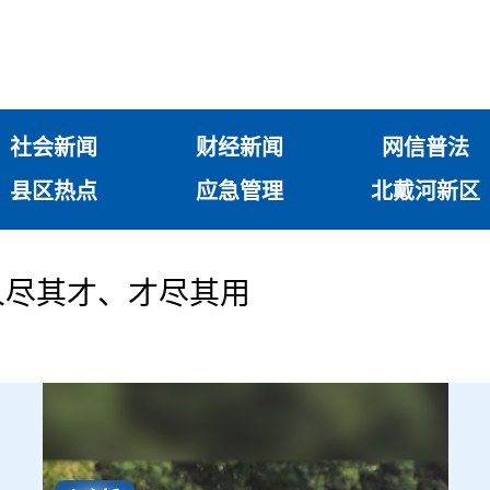
社会新闻
财经新闻
网信普法
县区热点
应急管理
北戴河新区
人尽其才、才尽其用