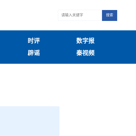
搜索
时评
数字报
辟谣
秦视频