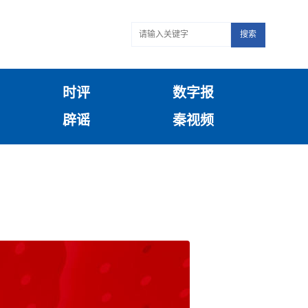
搜索
时评
数字报
辟谣
秦视频