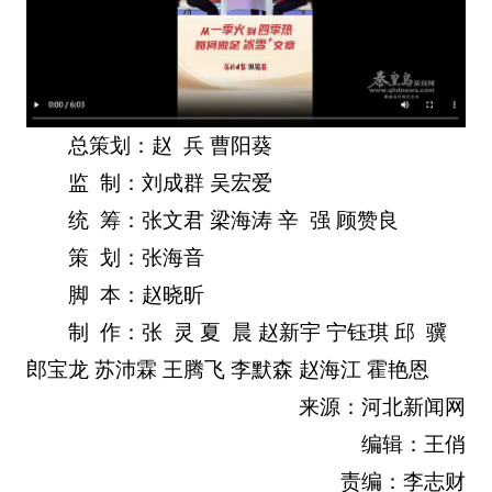
总策划：赵 兵 曹阳葵
监 制：刘成群 吴宏爱
统 筹：张文君 梁海涛 辛 强 顾赞良
策 划：张海音
脚 本：赵晓昕
制 作：张 灵 夏 晨 赵新宇 宁钰琪 邱 骥
郎宝龙 苏沛霖 王腾飞 李默森 赵海江 霍艳恩
来源：河北新闻网
编辑：王俏
责编：李志财