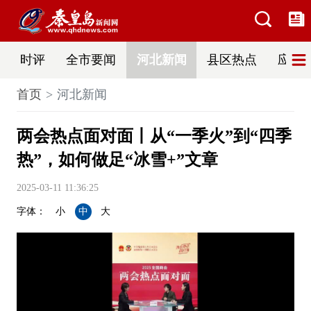
时评
全市要闻
河北新闻
县区热点
应急
首页
河北新闻
两会热点面对面丨从“一季火”到“四季
热”，如何做足“冰雪+”文章
2025-03-11 11:36:25
字体：
小
中
大