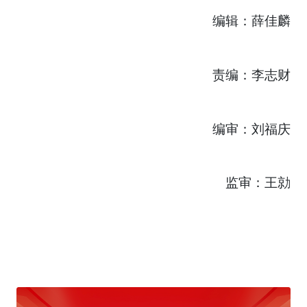
编辑：薛佳麟
责编：李志财
编审：刘福庆
监审：王勍