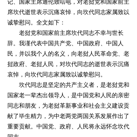
记、国家主席通伦致唁电，对老挝党和国家前主
席坎代逝世表示沉痛哀悼，向坎代同志家属致以
诚挚慰问。全文如下：
老挝党和国家前主席坎代同志不幸与世长
辞。我谨代表中国共产党、中国政府、中国人
民，并以我个人的名义，向老挝人民革命党、老
挝政府、老挝人民，对坎代同志的逝世表示沉痛
哀悼，向坎代同志家属致以诚挚慰问。
坎代同志是坚定的共产主义者，是老挝党和
国家老一辈杰出领导人，是中国党和人民的亲密
同志和朋友，为老挝革新事业和社会主义建设贡
献了毕生精力，为中老两党两国关系发展作出了
重要贡献。中国党、政府、人民将永远怀念坎代
同志。