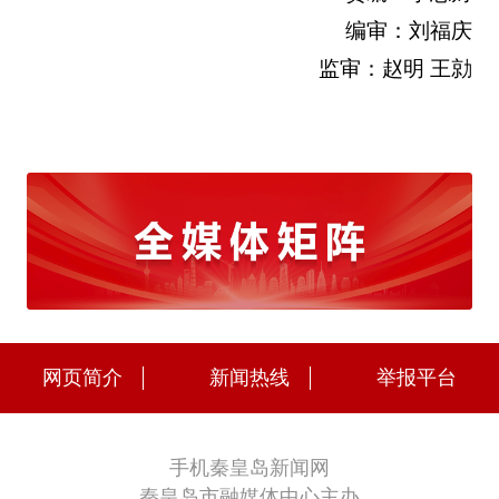
编审：刘福庆
监审：赵明 王勍
网页简介
新闻热线
举报平台
手机秦皇岛新闻网
秦皇岛市融媒体中心主办