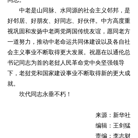
中老是山同脉、水同源的社会主义邻邦，是
好邻居、好朋友、好同志、好伙伴。中方高度重
视巩固和发扬中老两党两国传统友谊，愿同老方
一道努力，推动中老命运共同体建设以及各自社
会主义事业不断取得更大发展。祝愿在以通伦总
书记同志为首的老挝人民革命党中央坚强领导
下，老挝党和国家建设事业不断取得新的更大成
就。
坎代同志永垂不朽！
来源：新华社
编辑：王剑猛
责编：李志财