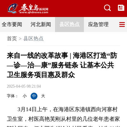
全市要闻
河北新闻
县区热点
应急管理
辟
首页
县区热点
来自一线的改革故事 | 海港区打造“防
—诊—治—康”服务链条 让基本公共
卫生服务项目惠及群众
2025-04-05 08:21:04
字体：
小
中
大
3月14日上午，在海港区东港镇西向河寨村
卫生室，村医高艳芙刚从村里的几位老年患者家