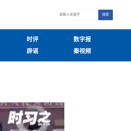
搜索
时评
数字报
辟谣
秦视频