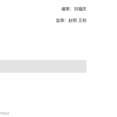
编审：刘福庆
监审：赵明 王勍
0010