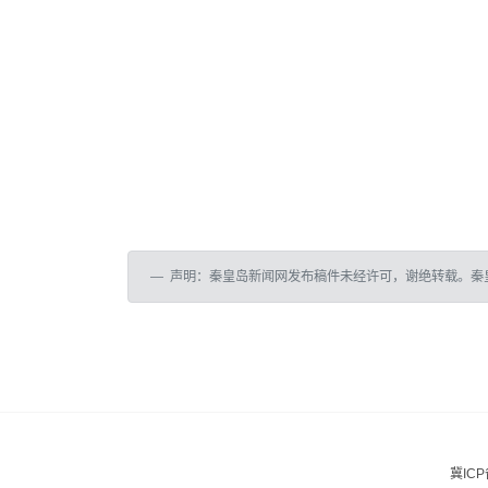
声明：秦皇岛新闻网发布稿件未经许可，谢绝转载。秦
冀ICP