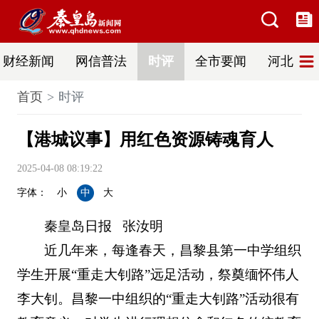
财经新闻
网信普法
时评
全市要闻
河北新闻
首页
时评
【港城议事】用红色资源铸魂育人
2025-04-08 08:19:22
字体：
小
中
大
秦皇岛日报
张汝明
近几年来，每逢春天，昌黎县第一中学组织
学生开展“重走大钊路”远足活动，祭奠缅怀伟人
李大钊。昌黎一中组织的“重走大钊路”活动很有