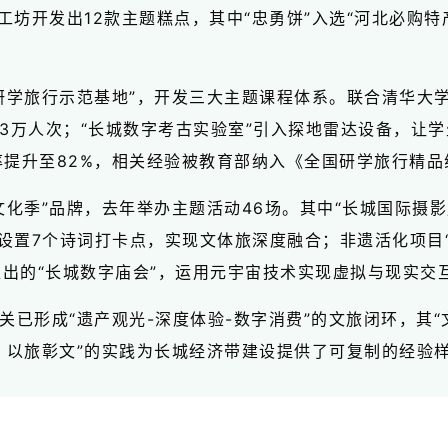
工坊开发出12款主题糕点，其中“忠勇饼”入选“河北必购特
研学旅行示范基地”，开发三大主题课程体系。联合清华大学
3万人次；“长城数字考古实验室”引入探地雷达设备，让学
住率提升至82%，相关经验被教育部纳入《全国研学旅行精
化季”品牌，去年举办主题活动46场。其中“长城国际摄影
设置7个诗词打卡点，实现文体旅深度融合；非遗活化项目“
节推出的“长城数字庙会”，运用元宇宙技术实现虚拟与现实交
关已形成“遗产观光-深度体验-数字消费”的文旅闭环，其
、以旅彰文”的实践为长城经济带建设提供了可复制的经验