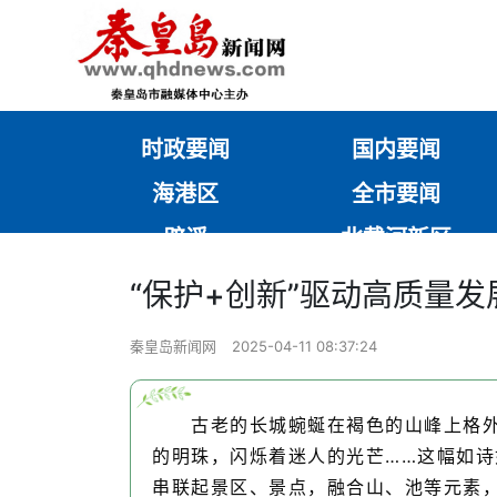
时政要闻
国内要闻
海港区
全市要闻
辟谣
北戴河新区
“保护+创新”驱动高质量发
秦皇岛新闻网
2025-04-11 08:37:24
古老的长城蜿蜒在褐色的山峰上格
的明珠，闪烁着迷人的光芒……这幅如
串联起景区、景点，融合山、池等元素