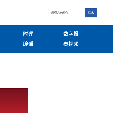
搜索
时评
数字报
辟谣
秦视频