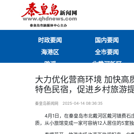
时政要闻
国内要闻
海港区
全市要闻
辟谣
北戴河新区
大力优化营商环境 加快高
特色民宿，促进乡村旅游
秦皇岛新闻网
2025-04-14 08:36:35
4月1日，在秦皇岛市北戴河区戴河镇费石
质，从小旅馆变成一家可容纳12人居住的5室