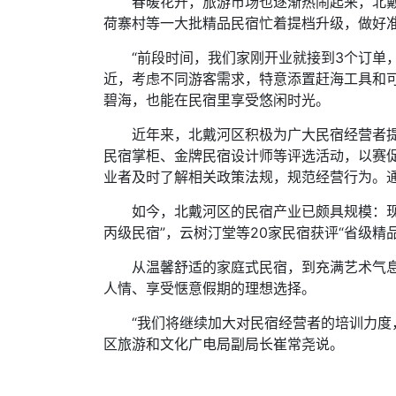
春暖花开，旅游市场也逐渐热闹起来，北
荷寨村等一大批精品民宿忙着提档升级，做好
“前段时间，我们家刚开业就接到3个订单
近，考虑不同游客需求，特意添置赶海工具和
碧海，也能在民宿里享受悠闲时光。
近年来，北戴河区积极为广大民宿经营者提
民宿掌柜、金牌民宿设计师等评选活动，以赛
业者及时了解相关政策法规，规范经营行为。
如今，北戴河区的民宿产业已颇具规模：现有
丙级民宿”，云树汀堂等20家民宿获评“省级精
从温馨舒适的家庭式民宿，到充满艺术气
人情、享受惬意假期的理想选择。
“我们将继续加大对民宿经营者的培训力度
区旅游和文化广电局副局长崔常尧说。