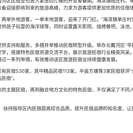
戴河区民宿业也进入紧张而忙碌的开业筹备期。海滨镇陆庄村、
准备迎接即将到来的旅游高峰，力求为游客提供更加优质的住宿
，两单外地游客，一单本地游客，迎来了开门红。”海滨镇单庄
可供孩子玩耍的海洋球等，同时设置露天影院、烧烤餐吧、泳池
供支持和服务，多措并举推动民宿转型升级。举办北戴河区“寻
促学，搭建特色民宿资源交流平台，展示旅游民宿行业精英风采
通过一系列举措，有效推动该区旅游民宿业持续健康发展。
民宿530家，其中精品民宿113家。半亩方塘等3家民宿获评“
品民宿”。
息的主题民宿，再到融合地方文化的特色民宿，不仅满足了不同
，扶持指导区内民宿提高综合品质，提升民宿品牌的知名度，让