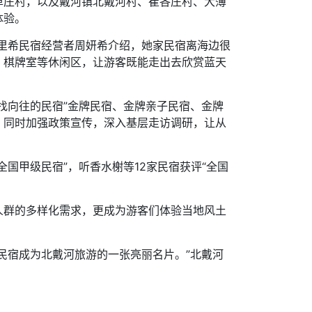
单庄村，以及戴河镇北戴河村、崔各庄村、大薄
体验。
村里希民宿经营者周妍希介绍，她家民宿离海边很
、棋牌室等休闲区，让游客既能走出去欣赏蓝天
找向往的民宿”金牌民宿、金牌亲子民宿、金牌
。同时加强政策宣传，深入基层走访调研，让从
全国甲级民宿”，听香水榭等12家民宿获评“全国
人群的多样化需求，更成为游客们体验当地风土
民宿成为北戴河旅游的一张亮丽名片。”北戴河