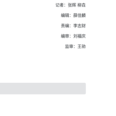
记者：张辉 柳垚
编辑：薛佳麟
责编：李志财
编审：刘福庆
监审：王勍