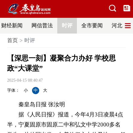
财经新闻
网信普法
时评
全市要闻
河北新闻
首页
时评
【深思一刻】凝聚合力办好 学校思
政“大课堂”
2025-04-15 08:40:47
字体：
小
中
大
秦皇岛日报 张汝明
据《人民日报》报道，今年4月3日凌晨4点
半，宁夏固原市固原二中和弘文中学2000多名