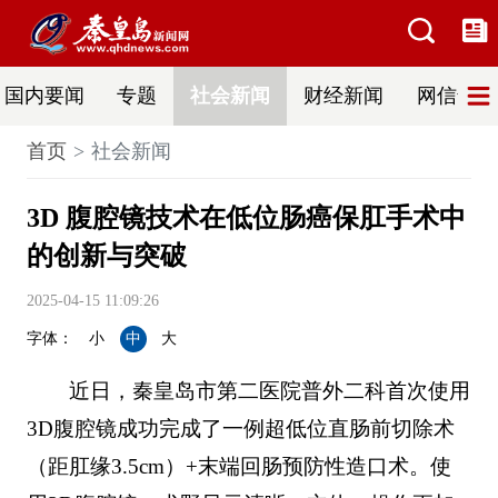
国内要闻
专题
社会新闻
财经新闻
网信普法
首页
社会新闻
3D 腹腔镜技术在低位肠癌保肛手术中
的创新与突破
2025-04-15 11:09:26
字体：
小
中
大
近日，秦皇岛市第二医院普外二科首次使用
3D腹腔镜成功完成了一例超低位直肠前切除术
（距肛缘3.5cm）+末端回肠预防性造口术。使