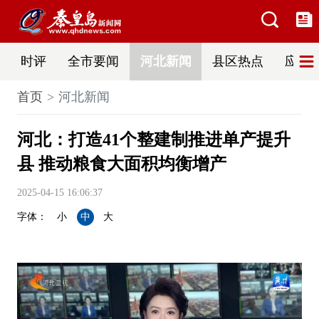
时评
全市要闻
河北新闻
县区热点
应急
首页
河北新闻
河北：打造41个整建制推进单产提升
县 推动粮食大面积均衡增产
2025-04-15 16:06:37
字体：
小
中
大