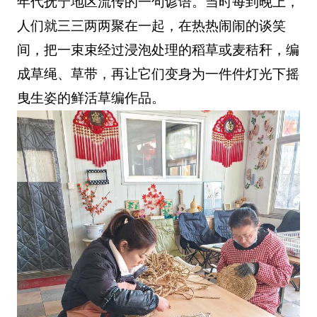
年代抚宁地区流传的一句谚语。当时每到晚上，
人们就三三两两聚在一起，在热热闹闹的谈笑
间，把一束束经过浸泡处理的稻草或麦秸秆，编
成草绳、草带，再让它们变身为一件件灯光下摇
曳生姿的鲜活草编作品。