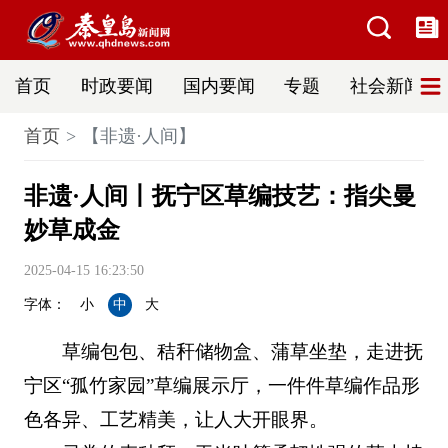
首页
时政要闻
国内要闻
专题
社会新闻
首页
【非遗·人间】
非遗·人间丨抚宁区草编技艺：指尖曼
妙草成金
2025-04-15 16:23:50
字体：
小
中
大
草编包包、秸秆储物盒、蒲草坐垫，走进抚
宁区“孤竹家园”草编展示厅，一件件草编作品形
色各异、工艺精美，让人大开眼界。