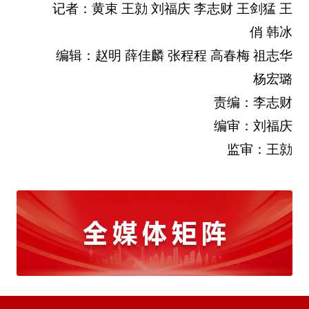
记者：黄束 王勍 刘福庆 李志财 王剑猛 王
俏 韩冰
编辑：赵明 薛佳麟 张程程 高春梅 祖志华
杨宏璐
责编：李志财
编审：刘福庆
监审：王勍