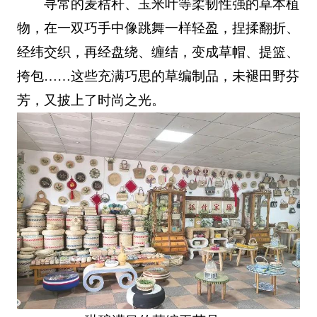
寻常的麦秸秆、玉米叶等柔韧性强的草本植
物，在一双巧手中像跳舞一样轻盈，捏揉翻折、
经纬交织，再经盘绕、缠结，变成草帽、提篮、
挎包……这些充满巧思的草编制品，未褪田野芬
芳，又披上了时尚之光。