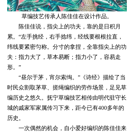
草编技艺传承人陈佳佳在设计作品。
陈佳佳说，指尖上的功夫，靠的是日积月
累。“左手挑经，右手捻纬，经线要根根拉直，
纬线要紧密匀称。分寸的拿捏，全靠指尖上的功
夫：指力大了，草本易断；指力小了，容易走
形。”
“昼尔于茅，宵尔索绹。”《诗经》描绘了当
时民众割取茅草、搓绳编织的劳作场景，足见草
编历史之悠久。抚宁草编技艺相传由明代驻守长
城的戚家军家属传习下来，距今已有400多年的
历史。
一次偶然的机会，自小爱好编织的陈佳佳来