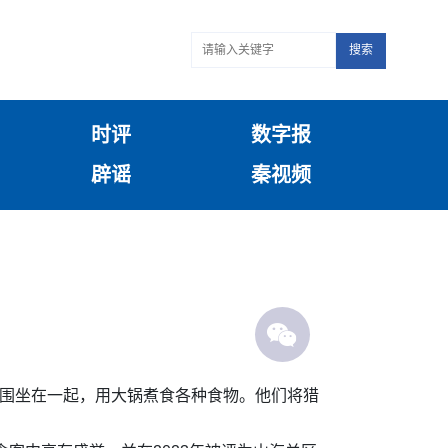
搜索
时评
数字报
辟谣
秦视频
常围坐在一起，用大锅煮食各种食物。他们将猎