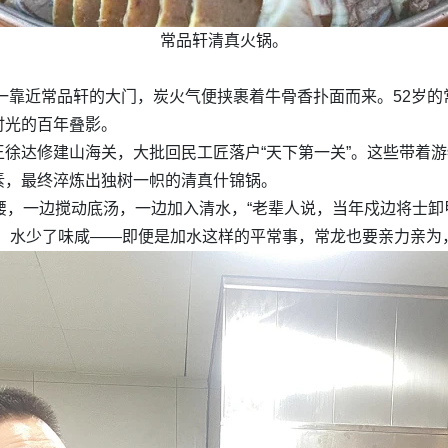
常品轩清真火锅。
刚一靠近常品轩的大门，炭火气便挟裹着牛骨香扑面而来。52岁
时光的百年叠影。
徐达修建山海关，大批回民工匠落户“天下第一关”。这些带着
素，最终淬炼出独树一帜的清真什锦锅。
弓着腰，一边搅动底汤，一边加入清水，“老辈人说，当年戍边将士
淡，水少了味咸——即便是加水这样的平常事，常龙也要亲力亲为