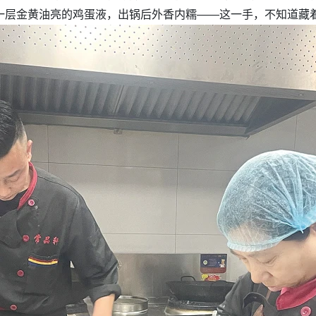
一层金黄油亮的鸡蛋液，出锅后外香内糯——这一手，不知道藏着