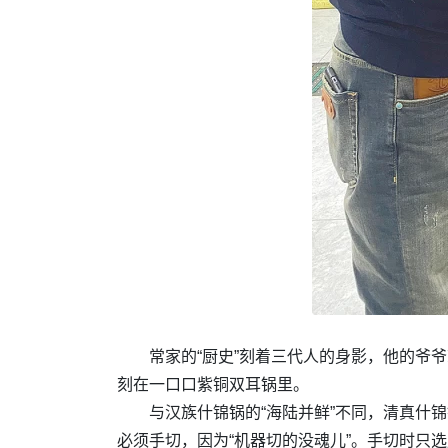
常家的“厨史”刻着三代人的身影，他的爷
刻在一口口紫铜双耳锅里。
与汉族什锦锅的“海陆并鲜”不同，清真什
必须手切，因为“机器切的没魂儿”。手切时只