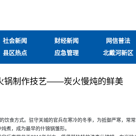
社会新闻
财经新闻
网信普法
县区热点
应急管理
北戴河新区
火锅制作技艺——炭火慢炖的鲜美
队的饮食方式。驻守关城的官兵在寒冷的冬季，为抵御严寒，常
中炖煮，成为最早的什锦锅雏形。