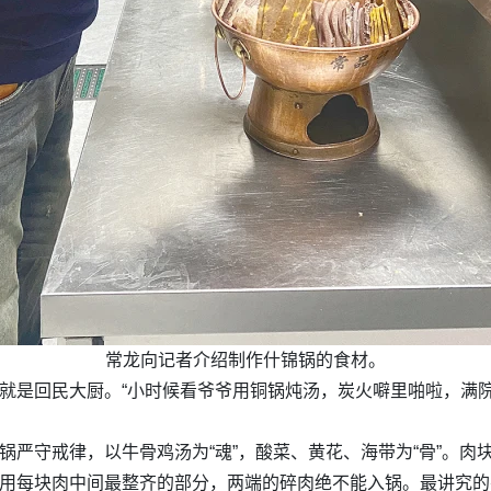
常龙向记者介绍制作什锦锅的食材。
爷就是回民大厨。“小时候看爷爷用铜锅炖汤，炭火噼里啪啦，满院
锦锅严守戒律，以牛骨鸡汤为“魂”，酸菜、黄花、海带为“骨”。
选用每块肉中间最整齐的部分，两端的碎肉绝不能入锅。最讲究