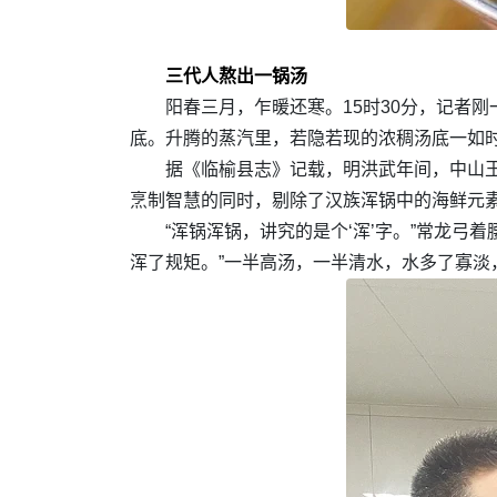
三代人熬出一锅汤
阳春三月，乍暖还寒。15时30分，记者
底。升腾的蒸汽里，若隐若现的浓稠汤底一如
据《临榆县志》记载，明洪武年间，中山王
烹制智慧的同时，剔除了汉族浑锅中的海鲜元
“浑锅浑锅，讲究的是个‘浑’字。”常龙
浑了规矩。”一半高汤，一半清水，水多了寡