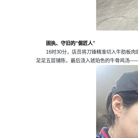
固执、守旧的“倔匠人”
16时30分，店员将刀锋精准切入牛肋板
足足五层铺陈，最后浇入琥珀色的牛骨鸡汤—