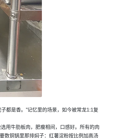
子都是香。”记忆里的场景，如今被常龙1:1复
肉块选用牛肋板肉，肥瘦相间，口感好。所有的肉
的要数铜锅里那排焖子：红薯淀粉按比例加高汤