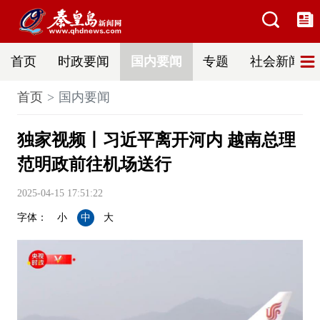
首页
时政要闻
国内要闻
专题
社会新闻
首页
国内要闻
独家视频丨习近平离开河内 越南总理
范明政前往机场送行
2025-04-15 17:51:22
字体：
小
中
大