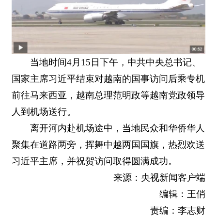
当地时间4月15日下午，中共中央总书记、
国家主席习近平结束对越南的国事访问后乘专机
前往马来西亚，越南总理范明政等越南党政领导
人到机场送行。
离开河内赴机场途中，当地民众和华侨华人
聚集在道路两旁，挥舞中越两国国旗，热烈欢送
习近平主席，并祝贺访问取得圆满成功。
来源：央视新闻客户端
编辑：王俏
责编：李志财