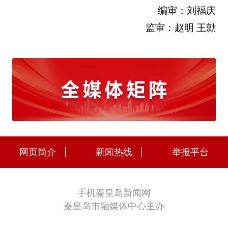
编审：刘福庆
监审：赵明 王勍
网页简介
新闻热线
举报平台
手机秦皇岛新闻网
秦皇岛市融媒体中心主办