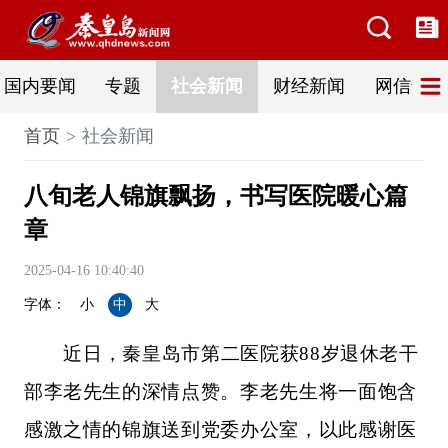
国内要闻
专题
社会新闻
财经新闻
网信普法
首页
社会新闻
八旬老人锦旗飘扬，书写医院暖心篇
章
2025-04-16 10:40:40
字体：
小
中
大
近日，秦皇岛市第二医院获88岁退休老干
部李老先生的深情点赞。李老先生将一面饱含
感激之情的锦旗送到党委办公室，以此感谢医