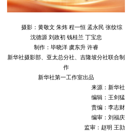
摄影：黄敬文 朱炜 程一恒 孟永民 张纹综
沈德源 刘政初 钱桂兰 丁宝忠
制作：毕晓洋 虞东升 许睿
新华社摄影部、亚太总分社、吉隆坡分社联合制
作
新华社第一工作室出品
来源：新华社
编辑：王剑猛
责编：李志财
编审：刘福庆
监审：赵明 王勍