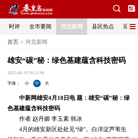
时评
全市要闻
河北新闻
县区热点
应急
首页
河北新闻
雄安“碳”秘：绿色基建蕴含科技密码
2025-04-19 16:22:06
字体：
小
中
大
中新网雄安4月18日电 题：雄安“碳”秘：绿
色基建蕴含科技密码
作者 赵丹媚 李玉素 韩冰
4月的雄安新区处处见“绿”。白洋淀芦苇生