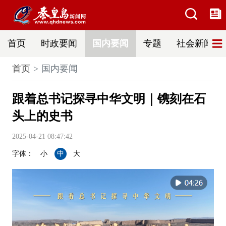
首页
时政要闻
国内要闻
专题
社会新闻
首页
国内要闻
跟着总书记探寻中华文明｜镌刻在石
头上的史书
2025-04-21 08:47:42
字体：
小
中
大