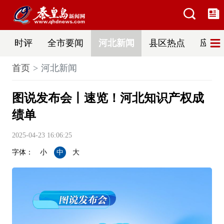
时评
全市要闻
河北新闻
县区热点
应急
首页
河北新闻
图说发布会丨速览！河北知识产权成
绩单
2025-04-23 16:06:25
字体：
小
中
大