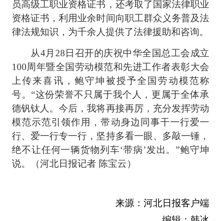
员高级工职业资格证书，还考取了国家法律职业
资格证书，利用业余时间向职工群众义务普及法
律法规知识，为千余人提供了法律援助和咨询。
从4月28日召开的庆祝中华全国总工会成立
100周年暨全国劳动模范和先进工作者表彰大会
上传来喜讯，鲍守坤被授予全国劳动模范称
号。“这份荣誉不只属于我个人，更属于全体承
德钒钛人。今后，我将再接再厉，充分发挥劳动
模范示范引领作用，带动身边同事干一行爱一
行、爱一行专一行，坚持多看一眼、多敲一锤，
绝不让任何一辆货物列车‘带病’发出。”鲍守坤
说。（河北日报
记者 陈宝云
）
来源：河北日报客户端
编辑：韩冰