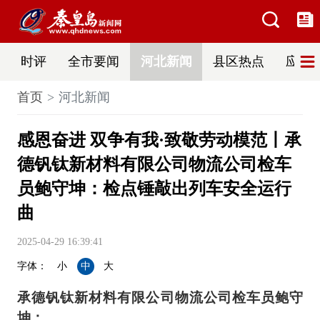
时评
全市要闻
河北新闻
县区热点
应急
首页
河北新闻
感恩奋进 双争有我·致敬劳动模范丨承
德钒钛新材料有限公司物流公司检车
员鲍守坤：检点锤敲出列车安全运行
曲
2025-04-29 16:39:41
字体：
小
中
大
承德钒钛新材料有限公司物流公司检车员鲍守
坤：