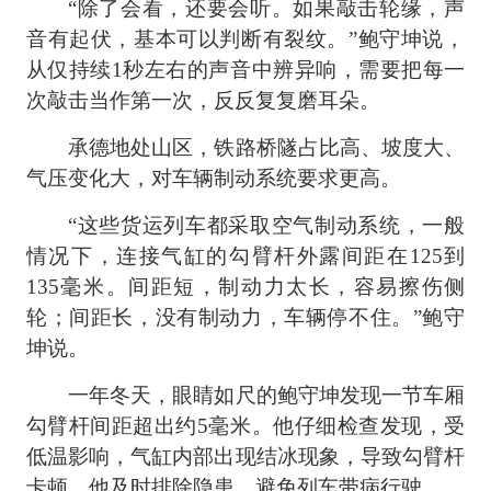
“除了会看，还要会听。如果敲击轮缘，声
音有起伏，基本可以判断有裂纹。”鲍守坤说，
从仅持续1秒左右的声音中辨异响，需要把每一
次敲击当作第一次，反反复复磨耳朵。
承德地处山区，铁路桥隧占比高、坡度大、
气压变化大，对车辆制动系统要求更高。
“这些货运列车都采取空气制动系统，一般
情况下，连接气缸的勾臂杆外露间距在125到
135毫米。间距短，制动力太长，容易擦伤侧
轮；间距长，没有制动力，车辆停不住。”鲍守
坤说。
一年冬天，眼睛如尺的鲍守坤发现一节车厢
勾臂杆间距超出约5毫米。他仔细检查发现，受
低温影响，气缸内部出现结冰现象，导致勾臂杆
卡顿。他及时排除隐患，避免列车带病行驶。