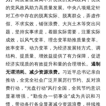
的党风政风助力高质量发展。中央八项规定针
对工作中存在的脱离实际、脱离群众，弄虚作
假、不求实效，铺张浪费、大兴土木等突出问
题，坚持实事求是，着眼实际需要，注重实际
成效，以风气变革、理念变革助推质量变革、
效率变革、动力变革，为经济发展转方式、调
结构、提质量、增效益提供了有力保障，促进
经济实现质的有效提升和量的合理增长。
遏制
无谓消耗、减少资源浪费。
习近平总书记亲自
推动，全党全社会广泛开展厉行节约、反对浪
费行动，“光盘行动”风行全国，全民节约意识
显著增强，“勤俭办一切事业”成为共识和习
惯，带动各行各业显著减少资源浪费，持续推