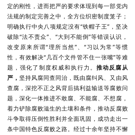
定的刚性，进而把严的要求体现到每一部党内
法规的制定完善之中，全方位织密制度笼子；
明确执行中央八项规定没有“铁帽子王”，坚决
破除“法不责众”、“大到不能倒”等错误认识，
改变原来所谓“理所当然”、“习以为常”等惯
性，有效解决“几百个文件管不住一张嘴”等难
题，强化了制度权威和执行力。
推动反腐从
严，
坚持风腐同查同治，既由腐纠风、又由风
查腐，深挖不正之风背后搞利益输送等腐败问
题，深化一体推进不敢腐、不能腐、不想腐，
着力铲除腐败滋生的土壤和条件，推动反腐败
斗争取得压倒性胜利并全面巩固，成功走出一
条中国特色反腐败之路。经过十余年坚持不懈