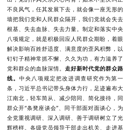
不良风气，任其发展下去，就会像一座无形的
墙把我们党和人民群众隔开，我们党就会失去
根基、失去血脉、失去力量。制定和落实中央
八项规定，就是积极回应人民群众期盼，着眼
解决影响百姓舒适度、满意度的歪风积弊，以
钉钉子精神常抓不懈、久久为功，有力滋养了
党和群众的血脉深情。
走好新时代党的群众路
线。
中央八项规定把改进调查研究作为第一
条，习近平总书记带头身体力行，足迹遍布大
江南北，轻车简从、减少陪同、简化接待，同
群众开“条凳座谈会”、同干部面对面谈心，为
全党重视调研、深入调研、善于调研树立了光
辉榜样。各级党员领导干部走出机关、走进基