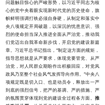
问题触目惊心的严峻形势，以习近平同志为核
心的党中央着眼实现新时代党的历史使命，旗
帜鲜明强调打铁必须自身硬，从制定和落实中
央八项规定开局破题，以深沉的忧患意识、强
烈的使命担当深入推进全面从严治党，推动我
们党迈出自我革命新步伐，开启党的建设新篇
章。习近平总书记指出，“制定这方面的规矩，
指导思想就是从严要求，体现党要管党、从严
治党，对人民群众期盼作出积极回应，对党风
政风乃至整个社会风气发挥导向作用。”中央八
项规定既是切入口、也是动员令，释放出一严
到底的强烈信号，把严的基调、严的措施、严
的氛围贯穿体现到党的建设全过程各方面。
推