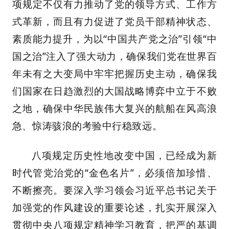
项规定不仅有力推动了党的领导方式、工作方
式革新，而且有力促进了党员干部精神状态、
素质能力提升，为以“中国共产党之治”引领“中
国之治”注入了强大动力，确保我们党在世界百
年未有之大变局中牢牢把握历史主动，确保我
们国家在日趋激烈的大国战略博弈中立于不败
之地，确保中华民族伟大复兴的航船在风高浪
急、惊涛骇浪的考验中行稳致远。
八项规定历史性地改变中国，已经成为新
时代管党治党的“金色名片”，必须倍加珍惜、
不断擦亮。要深入学习领会习近平总书记关于
加强党的作风建设的重要论述，扎实开展深入
贯彻中央八项规定精神学习教育，把严的基调