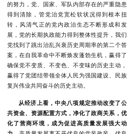
的努力，党、国家、军队内部存在的严重隐患
得到清除，管党治党宽松软状况得到根本扭
转，风清气正的党内政治生态不断形成和发
展，党的长期执政能力得到整体性提升，我们
党找到了跳出治乱兴衰历史周期率的第二个答
案，在自我革命中不断焕发蓬勃生机，赢得了
确保党不变质、不变色、不变味的历史主动，
赢得了党团结带领全体人民为强国建设、民族
复兴伟业共同奋斗的历史主动。
从经济上看，中央八项规定推动改变了公
共资金、资源配置方式，净化了政商关系，优
化了营商环境，成为促进高质量发展强大动
力。
高质量发展离不开优良的党风政风，优良