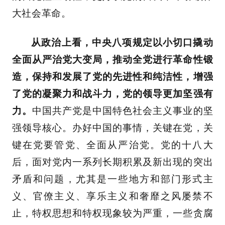
大社会革命。
从政治上看，中央八项规定以小切口撬动
全面从严治党大变局，推动全党进行革命性锻
造，保持和发展了党的先进性和纯洁性，增强
了党的凝聚力和战斗力，党的领导更加坚强有
力。
中国共产党是中国特色社会主义事业的坚
强领导核心。办好中国的事情，关键在党，关
键在党要管党、全面从严治党。党的十八大
后，面对党内一系列长期积累及新出现的突出
矛盾和问题，尤其是一些地方和部门形式主
义、官僚主义、享乐主义和奢靡之风屡禁不
止，特权思想和特权现象较为严重，一些贪腐