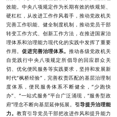
效能。中央八项规定作为长期有效的铁规矩、
硬杠杠，从改进工作作风着手，推动党政机关
完善工作职能、健全制度机制，推动党员干部
转变工作方式、创新工作方法，在推进国家治
理体系和治理能力现代化的实践中发挥了重要
作用。
促进完善治理体系。
推动各级党政机关
自觉践行中央八项规定所倡导的回应群众关
切、优化便民服务等实践要求，坚持和发展新
时代“枫桥经验”，完善权责匹配的基层治理制
度体系，便民服务体系不断健全，“少跑快
办”、“一站式服务”平台广泛涌现，“服务型政
府”理念不断向基层延伸拓展。
引导提升治理能
力。
教育引导党员干部把改进作风和提升能力