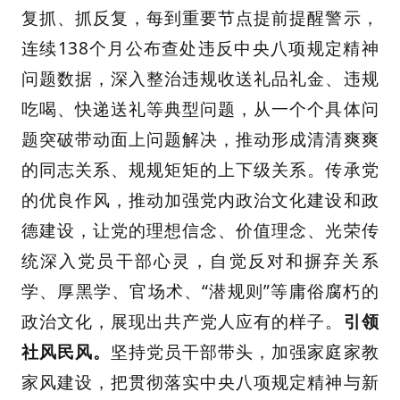
复抓、抓反复，每到重要节点提前提醒警示，
连续138个月公布查处违反中央八项规定精神
问题数据，深入整治违规收送礼品礼金、违规
吃喝、快递送礼等典型问题，从一个个具体问
题突破带动面上问题解决，推动形成清清爽爽
的同志关系、规规矩矩的上下级关系。传承党
的优良作风，推动加强党内政治文化建设和政
德建设，让党的理想信念、价值理念、光荣传
统深入党员干部心灵，自觉反对和摒弃关系
学、厚黑学、官场术、“潜规则”等庸俗腐朽的
政治文化，展现出共产党人应有的样子。
引领
社风民风。
坚持党员干部带头，加强家庭家教
家风建设，把贯彻落实中央八项规定精神与新