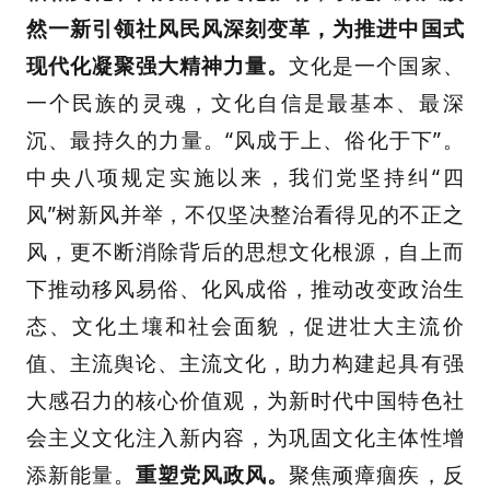
然一新引领社风民风深刻变革，为推进中国式
现代化凝聚强大精神力量。
文化是一个国家、
一个民族的灵魂，文化自信是最基本、最深
沉、最持久的力量。“风成于上、俗化于下”。
中央八项规定实施以来，我们党坚持纠“四
风”树新风并举，不仅坚决整治看得见的不正之
风，更不断消除背后的思想文化根源，自上而
下推动移风易俗、化风成俗，推动改变政治生
态、文化土壤和社会面貌，促进壮大主流价
值、主流舆论、主流文化，助力构建起具有强
大感召力的核心价值观，为新时代中国特色社
会主义文化注入新内容，为巩固文化主体性增
添新能量。
重塑党风政风。
聚焦顽瘴痼疾，反