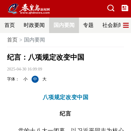
首页
时政要闻
国内要闻
专题
社会新闻
首页
国内要闻
纪言：八项规定改变中国
2025-04-30 16:09:09
字体：
小
中
大
八项规定改变中国
纪言
党的十八大一闭幕，以习近平同志为核心