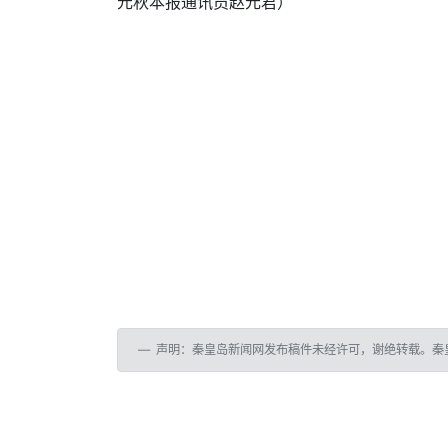
元秋本报通讯员赵元君）
声明：秦皇岛新闻网发布稿件未经许可，谢绝转载。秦