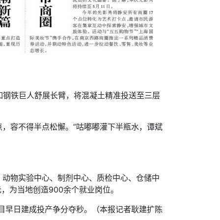
如钢铁巨人舒展长臂，将混凝土精准投送至三层
点，容不得半点松懈。”咕嘟嘟灌下半瓶水，谭斌
、动物实验中心、制剂中心、质检中心、仓储中
，为当地创造900余个就业岗位。
项目早日建成投产争分夺秒。
（
本报记者耿建扩陈