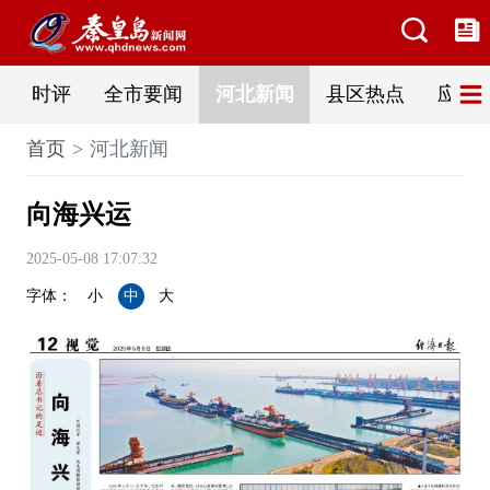
时评
全市要闻
河北新闻
县区热点
应急
首页
河北新闻
向海兴运
2025-05-08 17:07:32
字体：
小
中
大