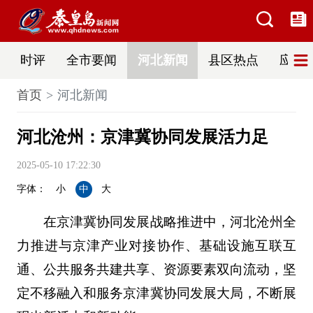
时评
全市要闻
河北新闻
县区热点
应急
首页
河北新闻
河北沧州：京津冀协同发展活力足
2025-05-10 17:22:30
字体：
小
中
大
在京津冀协同发展战略推进中，河北沧州全
力推进与京津产业对接协作、基础设施互联互
通、公共服务共建共享、资源要素双向流动，坚
定不移融入和服务京津冀协同发展大局，不断展