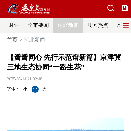
时评
全市要闻
河北新闻
县区热点
应急
首页
河北新闻
【瓣瓣同心 先行示范谱新篇】京津冀
三地生态协同“一路生花”
2025-05-14 21:02:48
字体：
小
中
大