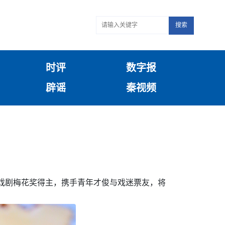
搜索
时评
数字报
辟谣
秦视频
中国戏剧梅花奖得主，携手青年才俊与戏迷票友，将