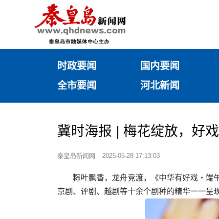
时政要闻
国内要闻
全市要闻
河北新闻
冀时海报 | 梅花绽放，
秦皇岛新闻网
2025-05-28 17:13:03
粽叶飘香，龙舟竞渡，《中华有好戏・端午
京剧、评剧、越剧等十余个剧种的精华一一呈