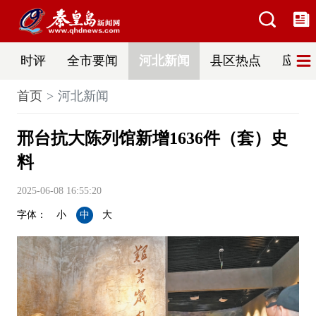
时评
全市要闻
河北新闻
县区热点
应急
首页
河北新闻
邢台抗大陈列馆新增1636件（套）史
料
2025-06-08 16:55:20
字体：
小
中
大