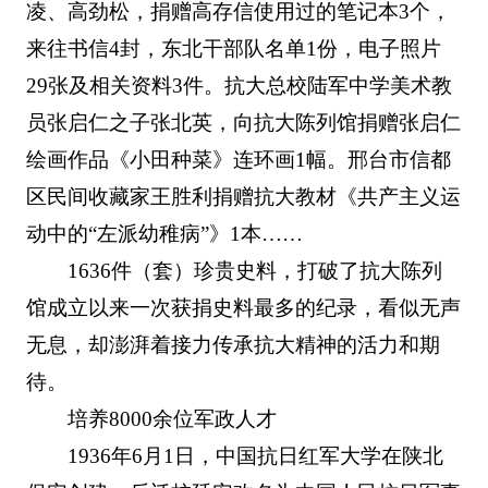
凌、高劲松，捐赠高存信使用过的笔记本3个，
来往书信4封，东北干部队名单1份，电子照片
29张及相关资料3件。抗大总校陆军中学美术教
员张启仁之子张北英，向抗大陈列馆捐赠张启仁
绘画作品《小田种菜》连环画1幅。邢台市信都
区民间收藏家王胜利捐赠抗大教材《共产主义运
动中的“左派幼稚病”》1本……
1636件（套）珍贵史料，打破了抗大陈列
馆成立以来一次获捐史料最多的纪录，看似无声
无息，却澎湃着接力传承抗大精神的活力和期
待。
培养8000余位军政人才
1936年6月1日，中国抗日红军大学在陕北