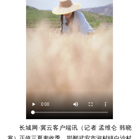
长城网·冀云客户端讯（记者 孟维仑 韩晓
寒）正值三夏麦收季，邯郸武安市淑村镇白沙村