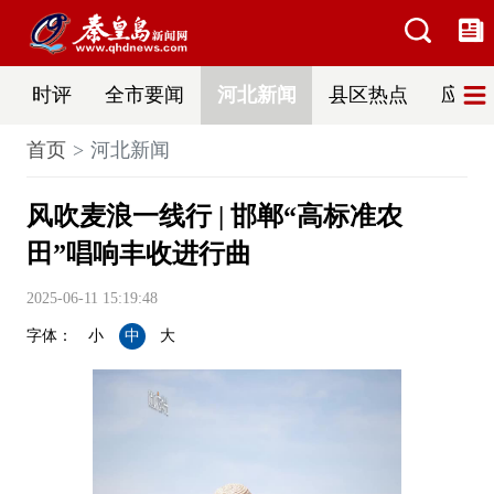
时评
全市要闻
河北新闻
县区热点
应急
首页
河北新闻
风吹麦浪一线行 | 邯郸“高标准农
田”唱响丰收进行曲
2025-06-11 15:19:48
字体：
小
中
大