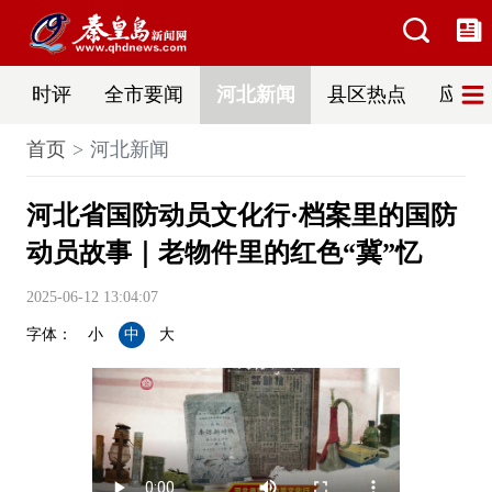
时评
全市要闻
河北新闻
县区热点
应急
首页
河北新闻
河北省国防动员文化行·档案里的国防
动员故事｜老物件里的红色“冀”忆
2025-06-12 13:04:07
字体：
小
中
大