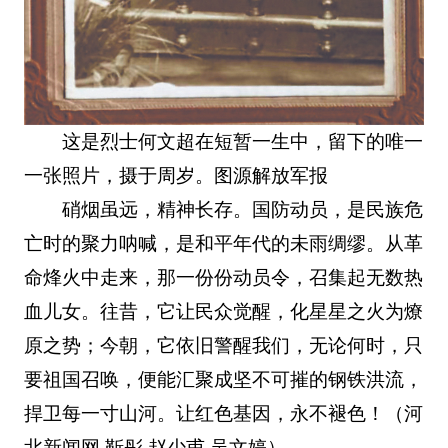
这是烈士何文超在短暂一生中，留下的唯一
一张照片，摄于周岁。图源解放军报
硝烟虽远，精神长存。国防动员，是民族危
亡时的聚力呐喊，是和平年代的未雨绸缪。从革
命烽火中走来，那一份份动员令，召集起无数热
血儿女。往昔，它让民众觉醒，化星星之火为燎
原之势；今朝，它依旧警醒我们，无论何时，只
要祖国召唤，便能汇聚成坚不可摧的钢铁洪流，
捍卫每一寸山河。让红色基因，永不褪色！（河
北新闻网 靳彤 赵少甫 吴文婷）