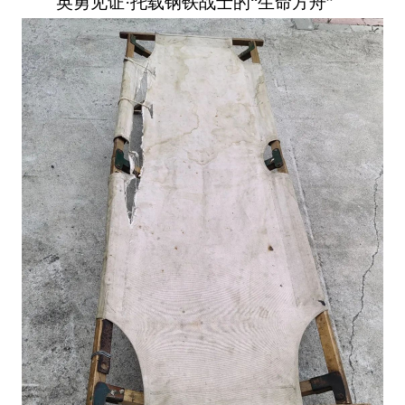
英勇见证·托载钢铁战士的“生命方舟”