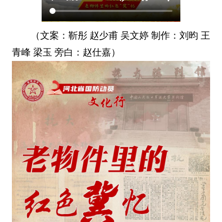
（文案：靳彤 赵少甫 吴文婷 制作：刘昀 王
青峰 梁玉 旁白：赵仕嘉）