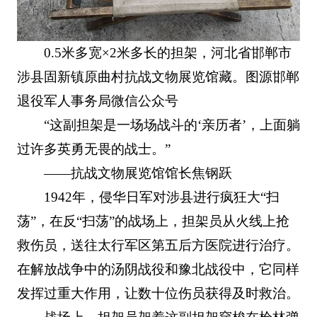
0.5米多宽×2米多长的担架，河北省邯郸市
涉县固新镇原曲村抗战文物展览馆藏。图源邯郸
退役军人事务局微信公众号
“这副担架是一场场战斗的‘亲历者’，上面躺
过许多英勇无畏的战士。”
——抗战文物展览馆馆长焦钢跃
1942年，侵华日军对涉县进行疯狂大“扫
荡”，在反“扫荡”的战场上，担架员从火线上抢
救伤员，送往太行军区第五后方医院进行治疗。
在解放战争中的汤阴战役和豫北战役中，它同样
发挥过重大作用，让数十位伤员获得及时救治。