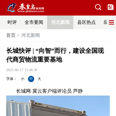
时评
全市要闻
河北新闻
县区热点
应急
首页
河北新闻
长城快评 | “向智”而行，建设全国现
代商贸物流重要基地
2025-06-17 15:48:30
字体：
小
中
大
长城网·冀云客户端评论员 芦静