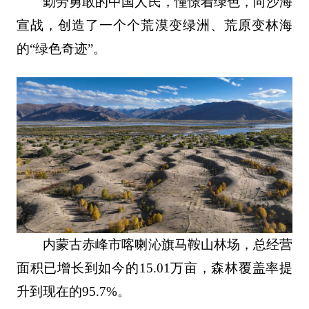
勤劳勇敢的中国人民，憧憬着绿色，向沙海
宣战，创造了一个个荒漠变绿洲、荒原变林海
的“绿色奇迹”。
内蒙古赤峰市喀喇沁旗马鞍山林场，总经营
面积已增长到如今的15.01万亩，森林覆盖率提
升到现在的95.7%。