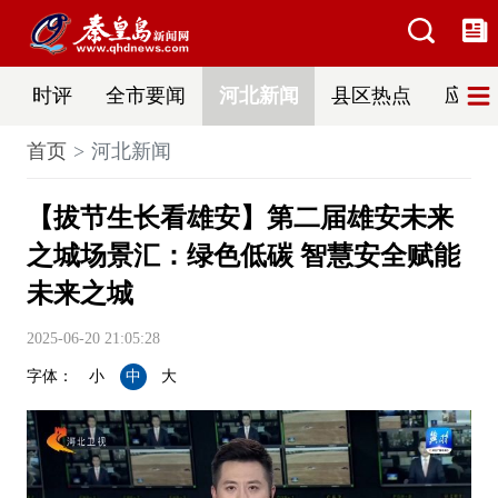
时评
全市要闻
河北新闻
县区热点
应急
首页
河北新闻
【拔节生长看雄安】第二届雄安未来
之城场景汇：绿色低碳 智慧安全赋能
未来之城
2025-06-20 21:05:28
字体：
小
中
大