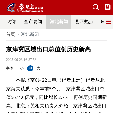
时评
全市要闻
河北新闻
县区热点
应急
首页
河北新闻
京津冀区域出口总值创历史新高
2025-06-23 16:37:58
字体：
小
中
大
本报北京6月22日电（记者王洲）记者从北
京海关获悉：今年前5个月，京津冀区域出口总
值5674.6亿元，同比增长2.7%，再创历史同期新
高。北京海关相关负责人介绍，京津冀区域出口