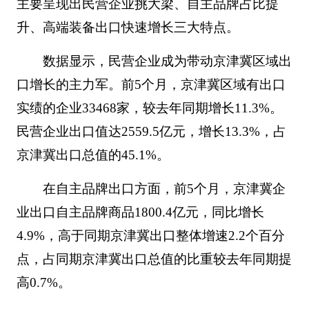
主要呈现出民营企业挑大梁、自主品牌占比提
升、高端装备出口快速增长三大特点。
数据显示，民营企业成为带动京津冀区域出
口增长的主力军。前5个月，京津冀区域有出口
实绩的企业33468家，较去年同期增长11.3%。
民营企业出口值达2559.5亿元，增长13.3%，占
京津冀出口总值的45.1%。
在自主品牌出口方面，前5个月，京津冀企
业出口自主品牌商品1800.4亿元，同比增长
4.9%，高于同期京津冀出口整体增速2.2个百分
点，占同期京津冀出口总值的比重较去年同期提
高0.7%。