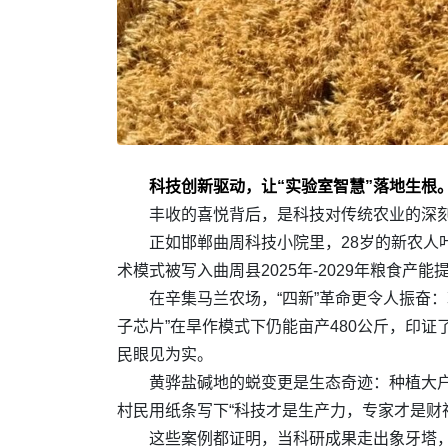
科技创新驱动，让“实验室智慧”落地生根。
丰收的喜悦背后，是科技对传统农业的深
正如邯郸曲周科技小院里，28岁的新农人叶
术模式被写入曲周县2025年-2029年粮食
在辛集马兰农场，“四新”革命更令人振奋：
子芯片”在旱作模式下仍能亩产480公斤，印证
民眼见为实。
黄骅盐碱地的蜕变更是生态奇迹：种植大户
村民用纸条写下“科技才是生产力，专家才是财
这些案例都证明，当科研成果走出象牙塔