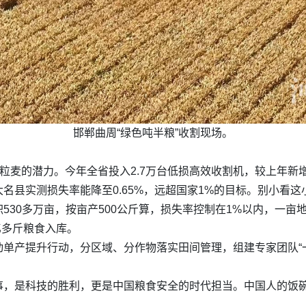
邯郸曲周“绿色吨半粮”收割现场。
粒麦的潜力。今年全省投入2.7万台低损高效收割机，较上年新
名县实测损失率能降至0.65%，远超国家1%的目标。别小看这
30多万亩，按亩产500公斤算，损失率控制在1%以内，一亩地
亿多斤粮食入库。
单产提升行动，分区域、分作物落实田间管理，组建专家团队“
事，是科技的胜利，更是中国粮食安全的时代担当。中国人的饭