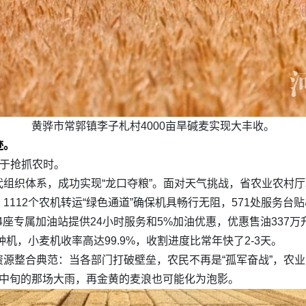
黄骅市常郭镇李子札村4000亩旱碱麦实现大丰收。
。‌
在于抢抓农时。
组织体系，成功实现“龙口夺粮”。面对天气挑战，省农业农村厅
112个农机转运“绿色通道”确保机具畅行无阻，571处服务
54座专属加油站提供24小时服务和5%加油优惠，优惠售油337
机，小麦机收率高达99.9%，收割进度比常年快了2-3天。
源整合典范：当各部门打破壁垒，农民不再是“孤军奋战”，农
月中旬的那场大雨，再金黄的麦浪也可能化为泡影。