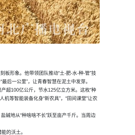
形象。他带领团队推动“土-肥-水-种-管”技
务“最后一公里”，让青春智慧在泥土中发芽。
产超100亿公斤，节水125亿立方米。这枚“种
机等智能装备化身“新农具”，“田间课堂”让农
，盐碱地从“种啥啥不长”跃至亩产千斤。当周边
潜能的沃土。