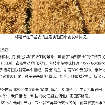
郭进考在马兰农场查看实验田小麦长势情况。
‌
刻重塑。
松林用手机远程监控收割的景象，颠覆了“面朝黄土”的传统农民刻板
产能提升规划，农民主动登门求教。科技小院模式打通了农业技术服
郭进考团队耕耘半个世纪，育出“马兰1号”等33个新品种，累计增
了“农业现代化，种子是基础”的真谛。如今，精量播种机、植保无人
张志清用2000亩试验田“筑巢引凤”，吸引院士、学者扎根农田
神爷”，我们相信，“科技兴农”已经在河北广袤田野铺展。
，转化为田间生产力，农业就不再是低效代名词，而是释放无限