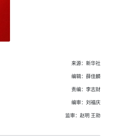
来源：新华社
编辑：薛佳麟
责编：李志财
编审：刘福庆
监审：赵明 王勍