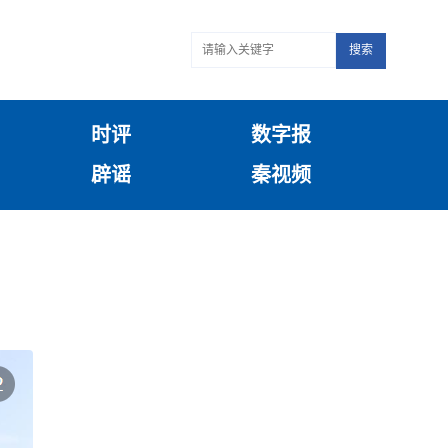
搜索
时评
数字报
辟谣
秦视频