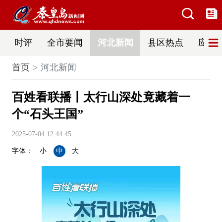
时评
全市要闻
河北新闻
县区热点
应急
首页
河北新闻
百姓看联播丨太行山深处竟藏着一
个“石头王国”
2025-07-04 12:44:45
字体：
小
中
大