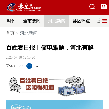
时评
全市要闻
河北新闻
县区热点
应急
首页
河北新闻
百姓看日报丨储电难题，河北有解
2025-07-10 12:13:20
字体：
小
中
大