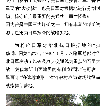
太行山脉的正太铁路，是日军连接晋、冀、鲁最
重要的“大动脉”，也是日军对根据地进行分割封
锁、掠夺矿产最重要的交通线。而井陉煤矿——
因为曾是中国三大煤矿之一，拥有丰富的煤矿资
源，也沦为日军掠夺的战略要地。
为粉碎日军对华北抗日根据地的“扫
荡”和“囚笼”政策，1940年8月，八路军总部对华
北日军发动了以破袭敌人交通线为重点的百团大
战。凭借靠近山西地界的有利位置和“进可攻、
退可守”的优越地形，洪河漕村成为这场战役前
线指挥部驻地。