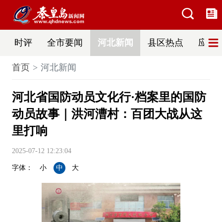
时评
全市要闻
河北新闻
县区热点
应急
首页
河北新闻
河北省国防动员文化行·档案里的国防
动员故事｜洪河漕村：百团大战从这
里打响
2025-07-12 12:23:04
字体：
小
中
大