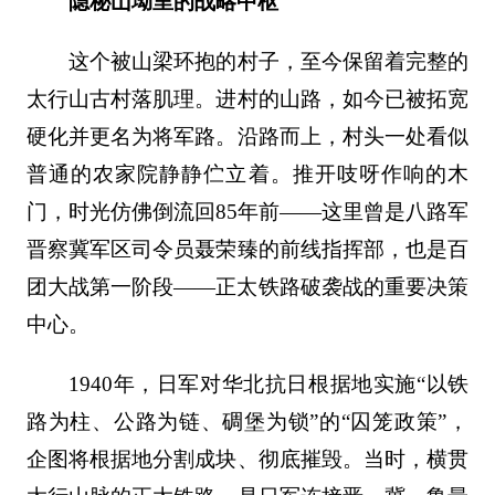
隐秘山坳里的战略中枢
这个被山梁环抱的村子，至今保留着完整的
太行山古村落肌理。进村的山路，如今已被拓宽
硬化并更名为将军路。沿路而上，村头一处看似
普通的农家院静静伫立着。推开吱呀作响的木
门，时光仿佛倒流回85年前——这里曾是八路军
晋察冀军区司令员聂荣臻的前线指挥部，也是百
团大战第一阶段——正太铁路破袭战的重要决策
中心。
1940年，日军对华北抗日根据地实施“以铁
路为柱、公路为链、碉堡为锁”的“囚笼政策”，
企图将根据地分割成块、彻底摧毁。当时，横贯