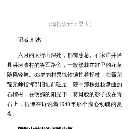
（海报设计：梁玉）
记者 刘杰
六月的太行山深处，郁郁葱葱。石家庄井陉
县洪河漕村的将军路旁，一簇簇栽在缸里的花草
随风轻舞。83岁的村民徐铁锁拄着拐杖，在聂荣
臻元帅指挥部旧址前驻足。院中那株虬枝盘曲的
石榴树，在明媚的阳光下，将斑驳的影子投在青
石上，仿佛在诉说着1940年那个惊心动魄的夏
夜。