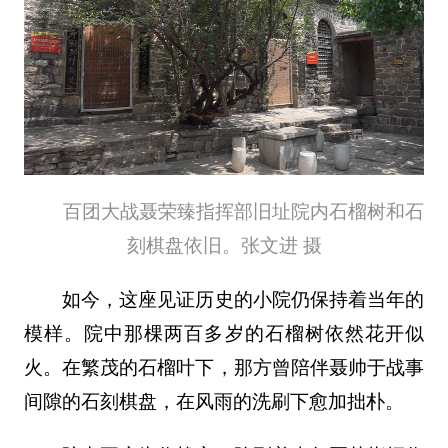
百团大战聂荣臻指挥部旧址院内石榴树和石
刻棋盘依旧。张文进 摄
如今，这座见证历史的小院仍保持着当年的
模样。院中那棵两百多岁的石榴树依然花开似
火。在繁茂的石榴叶下，那方曾陪伴聂帅于战事
间隙的石刻棋盘，在风雨的洗刷下愈加拙朴。