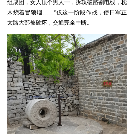
组成团，女人顶个男人干，拆轨破路割电线，枕
木烧着冒狼烟……”仅这一阶段作战，使日军正
太路大部被破坏，交通完全中断。