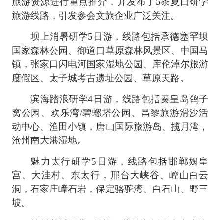
旅游资源进行重点推介，并发布了5条夏日研学
旅游线路，引发参会文旅企业广泛关注。
坝上消暑研学5日游，线路包括承德塞罕坝
国家森林公园、御道口草原森林风景区、中国马
镇，张家口闪电河国家湿地公园、库伦淖尔旅游
度假区、太子城考古遗址公园、草原天路。
滨海踏浪研学4日游，线路包括秦皇岛鸽子
窝公园、欢乐湾/碧螺塔公园、昌黎旅游滑沙活
动中心、渔田小镇，唐山国际旅游岛、揽月湾，
沧州南大港湿地。
魅力太行研学5日游，线路包括邯郸娲皇
宫、大洼村、东太行，邢台大峡谷、崆山白云
洞，石家庄嶂石岩，保定骆驼湾、白石山、野三
坡。