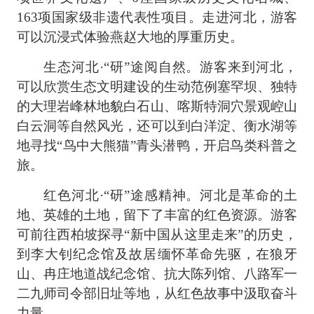
163项国家级非遗代表性项目。走进河北，游客
可以沉浸式体验燕赵大地的厚重历史。
生态河北·“研”途阅自然。游客来到河北，
可以欣赏生态文明建设的生动范例塞罕坝、独特
的大理岩峰林地貌白石山、喀斯特洞穴景观崆山
白云洞等自然风光，还可以到白洋淀、衡水湖等
地寻找“鸟中大熊猫”青头潜鸭，开启鸟类科普之
旅。
红色河北·“研”途感精神。河北是革命的土
地、英雄的土地，留下了丰富的红色资源。游客
可前往西柏坡探寻“新中国从这里走来”的历史，
到李大钊纪念馆及故居缅怀革命先驱，在狼牙
山、冉庄地道战纪念馆、抗大陈列馆、八路军一
二九师司令部旧址等地，从红色故事中汲取奋斗
力量。